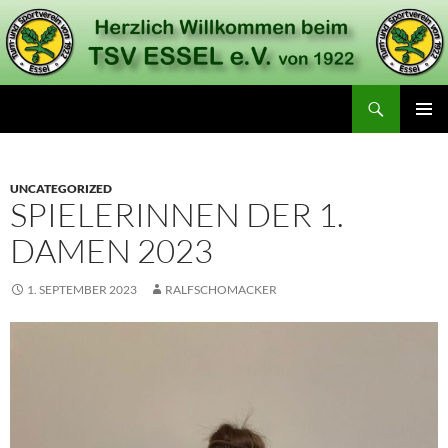
Zum
Inhalt
springen
Suchen
TSV Essel
PRIMÄR
MENÜ
UNCATEGORIZED
SPIELERINNEN DER 1.
DAMEN 2023
1. SEPTEMBER 2023
RALFSCHOMACKER