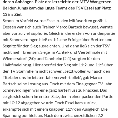
deren Anhänger. Platz drei erreichte der MTV Wangersen.
Bei den Jungs kam das junge Teams des TSV Essel auf Platz
13 ins Ziel.
Schon im Vorfeld wurde Essel zu den Mitfavoriten gezählt.
Dessen war sich auch Trainer Marco Bartsch bewusst, warnte
aber vor zu viel Euphorie. Gleich in der ersten Vorrundenpartie
mit Schneverdingen hieß es 1:1, ehe Erfolge über Bretten und
Segnitz für den Sieg ausreichten. Und dann ließ sich der TSV
nicht mehr bremsen. Siege im Achtel- und Viertelfinale mit
Wiemersdorf (2:0) und Tannheim (2:1) sorgten für den
Halbfinaleinzug. Hier aber fiel der Sieg mit 11:2 und 11:5 über
den TV Stammheim nicht schwer. „Jetzt wollen wir auch den
Titel, der uns im letzten Jahr verwehrt blieb“, gab Marco
Bartsch seine Losung aus. Doch mit dem Finalgegner TV Jahn
Schneverdingen war eine ganz harte Nuss zu knacken. Das
zeigte sich schon im ersten Satz, der in einer packenden Partie
mit 10:12 abgegeben wurde. Doch Essel kam zurück,
erkämpfte sich mit einem knappen 11:9 den Ausgleich. Die
Spannung pur hielt an. Nach dem zwischenzeitlichen 2:2