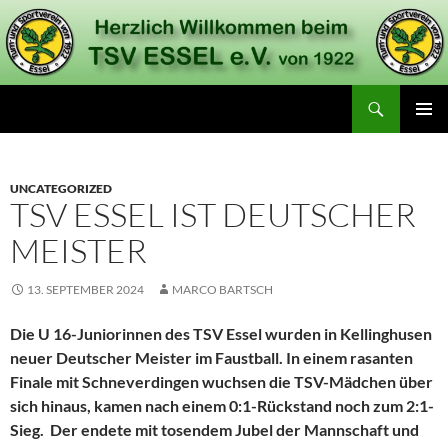
Zum
Inhalt
springen
Suchen
TSV Essel
PRIMÄR
MENÜ
UNCATEGORIZED
TSV ESSEL IST DEUTSCHER
MEISTER
13. SEPTEMBER 2024
MARCO BARTSCH
Die U 16-Juniorinnen des TSV Essel wurden in Kellinghusen
neuer Deutscher Meister im Faustball. In einem rasanten
Finale mit Schneverdingen wuchsen die TSV-Mädchen über
sich hinaus, kamen nach einem 0:1-Rückstand noch zum 2:1-
Sieg. Der endete mit tosendem Jubel der Mannschaft und